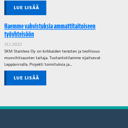
LUE LISÄÄ
Haemme vahvistuksia ammattitaitoiseen
työyhteisöön
31.1.2022
SKM Stainless Oy on kirkkaiden terästen ja teollisuus
muovihitsausten taitaja. Tuotantotilamme sijaitsevat
Leppävirralla. Projekti toimituksia ja...
LUE LISÄÄ