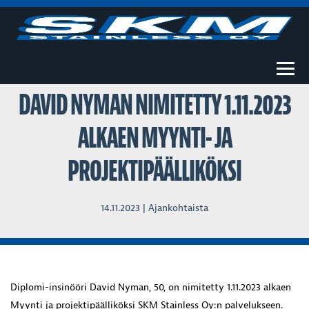
Togg
DAVID NYMAN NIMITETTY 1.11.2023
ALKAEN MYYNTI- JA
PROJEKTIPÄÄLLIKÖKSI
14.11.2023 |
Ajankohtaista
Diplomi-insinööri David Nyman
, 50, on nimitetty 1.11.2023 alkaen
Myynti ja projektipäälliköksi SKM Stainless Oy:n palvelukseen.