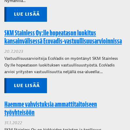
Nymanilla...
LUE LISÄÄ
SKM Stainless Oy:lle hopeatason luokitus
kansainvälisessä Ecovadis-vastuullisuusarvioinnissa
20.7.2023
Vastuullisuusarvioitsija EcoVadis on myöntänyt SKM Stainless
Oy:lle hopeatason luokituksen vastuullisuustyöstä. EcoVadis
arvioi yritysten vastuullisuutta neljällä osa-alueella:...
LUE LISÄÄ
Haemme vahvistuksia ammattitaitoiseen
työyhteisöön
31.1.2022
SKM Stainless Oy on kirkkaiden terästen ja teollisuus