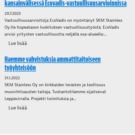
kansainvälisessä Ecovadis-vastuullisuusarvioinnissa
20.7.2023
Vastuullisuusarvioitsija EcoVadis on myöntänyt SKM Stainless
Oy:lle hopeatason luokituksen vastuullisuustyöstä. EcoVadis
arvioi yritysten vastuullisuutta neljällä osa-alueella:...
Lue lisää
Haemme vahvistuksia ammattitaitoiseen
työyhteisöön
31.1.2022
SKM Stainless Oy on kirkkaiden terästen ja teollisuus
muovihitsausten taitaja. Tuotantotilamme sijaitsevat
Leppävirralla. Projekti toimituksia ja...
Lue lisää