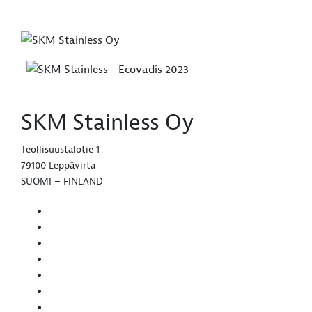
SKM Stainless Oy
Teollisuustalotie 1
79100 Leppävirta
SUOMI – FINLAND
Etusivu
Palvelut ja tuotteet
Meistä
Tilat ja laitteet
Ajankohtaista
Referenssit
Ota yhteyttä