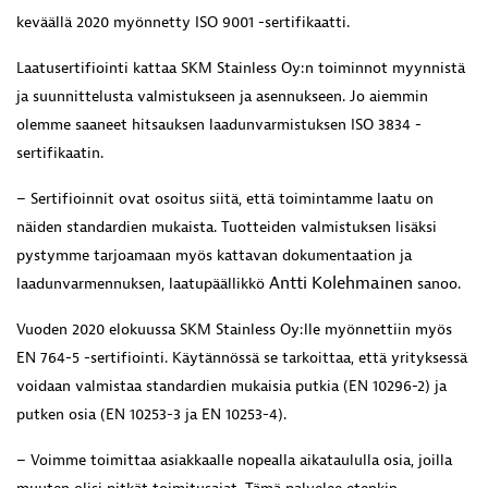
keväällä 2020 myönnetty ISO 9001 -sertifikaatti.
Laatusertifiointi kattaa SKM Stainless Oy:n toiminnot myynnistä
ja suunnittelusta valmistukseen ja asennukseen. Jo aiemmin
olemme saaneet hitsauksen laadunvarmistuksen ISO 3834 -
sertifikaatin.
– Sertifioinnit ovat osoitus siitä, että toimintamme laatu on
näiden standardien mukaista. Tuotteiden valmistuksen lisäksi
pystymme tarjoamaan myös kattavan dokumentaation ja
Antti Kolehmainen
laadunvarmennuksen, laatupäällikkö
sanoo.
Vuoden 2020 elokuussa SKM Stainless Oy:lle myönnettiin myös
EN 764-5 -sertifiointi. Käytännössä se tarkoittaa, että yrityksessä
voidaan valmistaa standardien mukaisia putkia (EN 10296-2) ja
putken osia (EN 10253-3 ja EN 10253-4).
– Voimme toimittaa asiakkaalle nopealla aikataululla osia, joilla
muuten olisi pitkät toimitusajat. Tämä palvelee etenkin