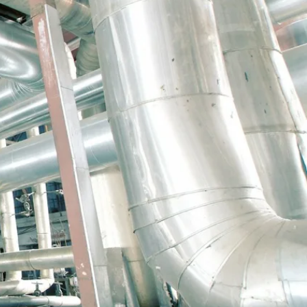
IONER
bete under stagnationer i Finland och de
ch motiverad arbetsgrupp till både små och
betsledare, nödvändig installations- och
dvakter, luckvakter samt logistik som
ihop och levererar precis rätt sorts
.
 fastpriskontrakt eller arbetar utifrån
stpris för prefabricering och platsarbete