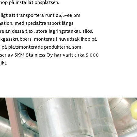
op på installationsplatsen.
jligt att transportera runt ø6,5-ø8,5m
nation, med specialtransport längs
 än dessa t.ex. stora lagringstankar, silos,
ökgasskrubbers, monteras i huvudsak ihop på
ta på platsmonterade produkterna som
ser av SKM Stainless Oy har varit cirka 5 000
ikt.