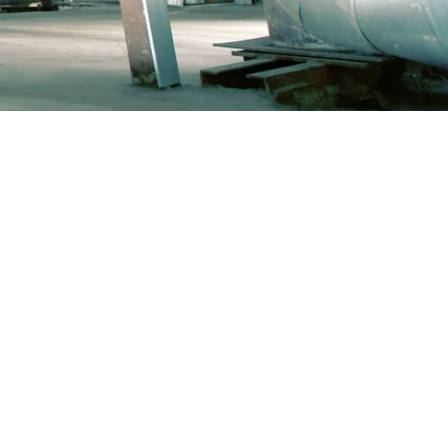
ÄGGNINGAR
ervice, underhåll och ombyggnadsarbeten för
ar oavsett material. Förutom rostfritt stål är
ial P235GH, 16Mo3 och
konstruktionsstål av typerna 13CrMo45 och
ypiska produkter inkluderar ekonomisatorer,
e, överhettare och membranväggar.
CH UNDERHÅLL