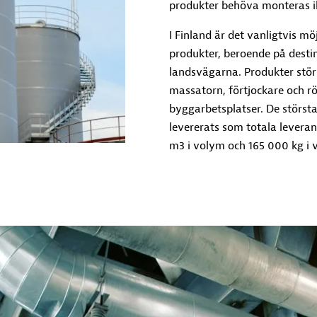
produkter behöva monteras ih
I Finland är det vanligtvis mö
produkter, beroende på desti
landsvägarna. Produkter större
massatorn, förtjockare och r
byggarbetsplatser. De störs
levererats som totala leveran
m3 i volym och 165 000 kg i v