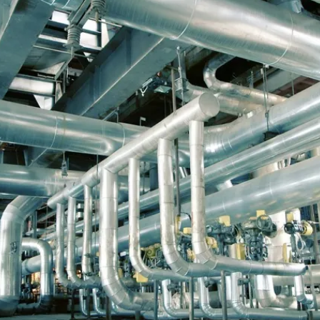
ÅRLIG UNDERHÅLLSSERVICE OCH STAGNAT
Vi utför årliga industriunderhåll och annat underhållsar
nordiska länderna. Vi tillhandahåller en professionell o
stora arbeten. Vanligtvis levererar vi projektledning, ar
svetsarbetsstyrka samt biträdande personal såsom bran
helhet. Oavsett om behovet är stort eller litet, sätter vi 
arbetsgrupp för ett effektivt genomförande av projektet
För årliga underhålls- och stagnationsarbeten erbjuder vi
timavgift. I många fall är helheten en kombination av fa
baserat på timdebitering.
Kontakta oss »