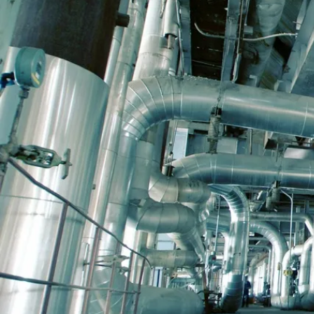
RÖRENTREPRENADER
Vi utför industriella rörentreprenader både på
nya anläggningar och på service- och
underhållsanläggningar. Tack vare effektiv
prefabricering kan vi ofta uppnå en
prefabriceringsgrad på upp till 70 % i
industriella rörprojekt. Med hjälp av en hög
prefabriceringsgrad kan vi avsevärt förbättra
arbetssäkerhet och leveranstid samt sänka
kostnaderna jämfört med traditionell,
omfattande tillverkning på plats.