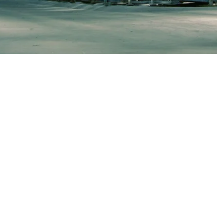
PANNANL
Vi erbjuder s
pannanläggning
typiska mater
högtemperatur
10CrMo9-10. T
luftförvärmar
SERVICE O